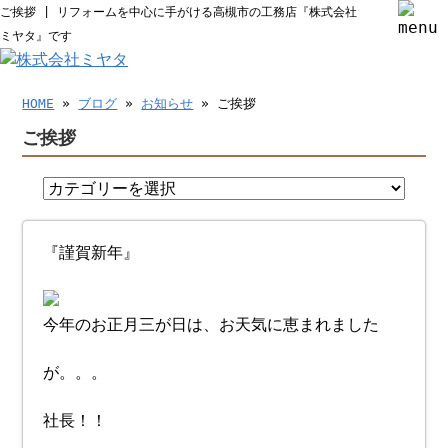
ご挨拶 | リフォームを中心に手がける高槻市の工務店『株式会社
ミヤタ』です
HOME
»
ブログ
»
お知らせ
» ご挨拶
ご挨拶
『謹賀新年』
今年のお正月三が日は、お天気に恵まれました
が。。。
社長！！