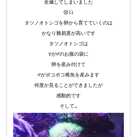
全滅してしまいました
😢⤵️⤵️
タツノオトシゴを卵から育てていくのは
かなり難易度が高いです
タツノオトシゴは
♀が♂のお腹の袋に
卵を産み付けて
♂がポコポコ稚魚を産みます
何度か見ることができましたが
感動的です
そして…